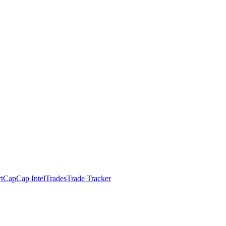
t
Cap
Cap Intel
Trades
Trade Tracker