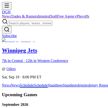
DGH
News
Trades & Rumors
Injuries
Draft
Free Agency
Playoffs
Subscribe
Winnipeg Jets
7th in Central · 12th in Western Conference
@
Oilers
Sat, Sep 19 · 8:00 PM ET
News
News
Schedule
Schedule
Standings
Standings
Injuries
Injury Repor
Upcoming Games
September 2026