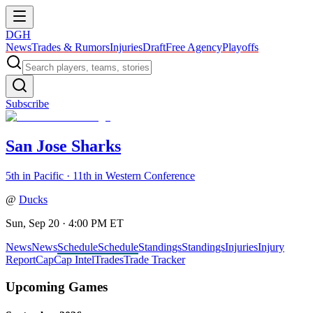
DGH
News
Trades & Rumors
Injuries
Draft
Free Agency
Playoffs
Subscribe
San Jose Sharks
5th in Pacific · 11th in Western Conference
@
Ducks
Sun, Sep 20 · 4:00 PM ET
News
News
Schedule
Schedule
Standings
Standings
Injuries
Injury
Report
Cap
Cap Intel
Trades
Trade Tracker
Upcoming Games